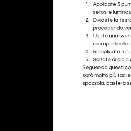
Applicate 5 pump
setosi e luminosi
Dividete la test
procedendo vers
Usate una sventa
microparticelle 
Riapplicate 5 pum
Saltate di gioia 
Seguendo questi consi
sarà molto più facil
spazzola, basterà seg