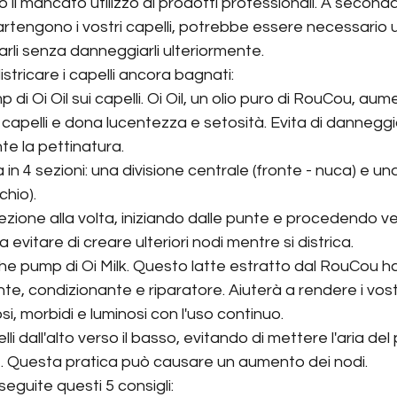
o il mancato utilizzo di prodotti professionali. A seconda
artengono i vostri capelli, potrebbe essere necessario
arli senza danneggiarli ulteriormente.
istricare i capelli ancora bagnati:
 di Oi Oil sui capelli. Oi Oil, un olio puro di RouCou, aum
i capelli e dona lucentezza e setosità. Evita di dannegg
nte la pettinatura.
a in 4 sezioni: una divisione centrale (fronte - nuca) e un
chio).
zione alla volta, iniziando dalle punte e procedendo vers
 evitare di creare ulteriori nodi mentre si districa.
he pump di Oi Milk. Questo latte estratto dal RouCou h
nte, condizionante e riparatore. Aiuterà a rendere i vostr
i, morbidi e luminosi con l'uso continuo.
li dall'alto verso il basso, evitando di mettere l'aria del 
se. Questa pratica può causare un aumento dei nodi.
, seguite questi 5 consigli: