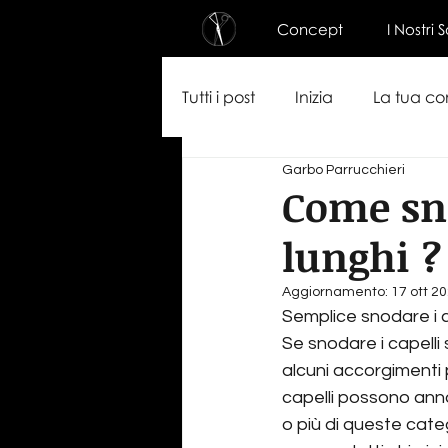
Concept
I Nostri 
Tutti i post
Inizia
La tua c
Garbo Parrucchieri
Come sno
lunghi ?
Aggiornamento:
17 ott 2
Semplice snodare i ca
Se snodare i capelli
alcuni accorgimenti 
capelli possono ann
o più di queste catego