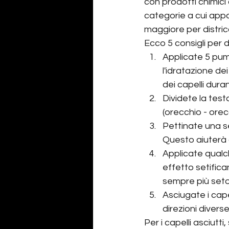
con prodotti chimici 
categorie a cui app
maggiore per distric
Ecco 5 consigli per d
Applicate 5 pump
l'idratazione de
dei capelli dura
Dividete la test
(orecchio - orec
Pettinate una se
Questo aiuterà a
Applicate qualc
effetto setifica
sempre più setos
Asciugate i capel
direzioni diver
Per i capelli asciutti