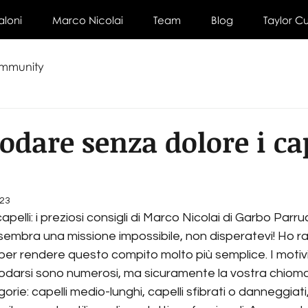
Saloni
Marco Nicolai
Team
Blog
Taylor C
ommunity
dare senza dolore i cap
023
pelli: i preziosi consigli di Marco Nicolai di Garbo Parru
 sembra una missione impossibile, non disperatevi! Ho ra
per rendere questo compito molto più semplice. I motivi 
odarsi sono numerosi, ma sicuramente la vostra chioma 
rie: capelli medio-lunghi, capelli sfibrati o danneggiati, 