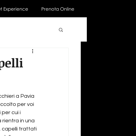
ut Experience
Prenota Online
elli
cchieri a Pavia
ccolto per voi 
per cui i 
rientra in una 
capelli trattati 