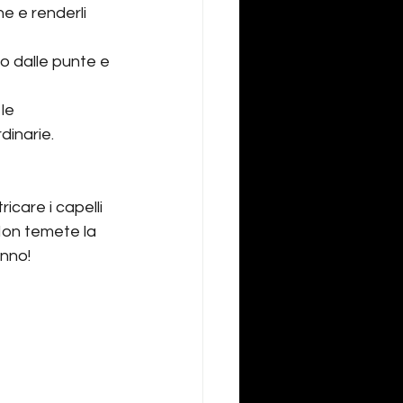
e e renderli 
do dalle punte e 
le 
dinarie.
icare i capelli 
Non temete la 
anno!