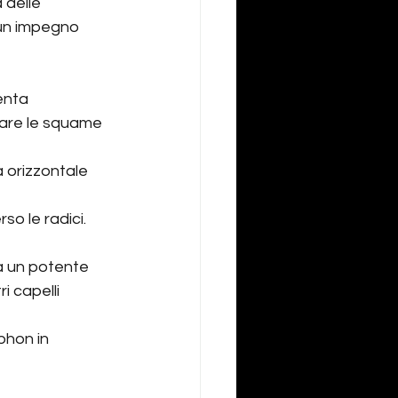
 delle 
 un impegno 
enta 
iare le squame 
a orizzontale 
o le radici. 
a un potente 
i capelli 
phon in 