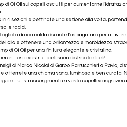
 di Oi Oil sui capelli asciutti per aumentarne l'idratazion
.
a in 4 sezioni e pettinate una sezione alla volta, parten
o le radici.
gliata di aria calda durante l'asciugatura per attivare 
dell'olio e ottenere una brillantezza e morbidezza straor
p di Oi Oil per una finitura elegante e cristallina.
perché ora i vostri capelli sono districati e belli!
gli di Marco Nicolai di Garbo Parrucchieri a Pavia, distr
e e otterrete una chioma sana, luminosa e ben curata. 
uire questi accorgimenti e i vostri capelli vi ringrazier