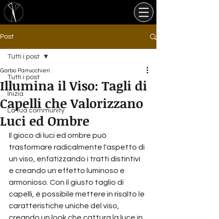
Post
Tutti i post
Garbo Parrucchieri
Tutti i post
Illumina il Viso: Tagli di
Inizia
Capelli che Valorizzano
La tua community
Luci ed Ombre
Il gioco di luci ed ombre può 
trasformare radicalmente l'aspetto di 
un viso, enfatizzando i tratti distintivi 
e creando un effetto luminoso e 
armonioso. Con il giusto taglio di 
capelli, è possibile mettere in risalto le 
caratteristiche uniche del viso, 
creando un look che cattura la luce in 