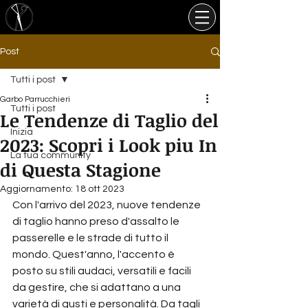
Post
Tutti i post
Garbo Parrucchieri
Tutti i post
Le Tendenze di Taglio del
Inizia
2023: Scopri i Look piu In
La tua community
di Questa Stagione
Aggiornamento:
18 ott 2023
Con l'arrivo del 2023, nuove tendenze 
di taglio hanno preso d'assalto le 
passerelle e le strade di tutto il 
mondo. Quest'anno, l'accento è 
posto su stili audaci, versatili e facili 
da gestire, che si adattano a una 
varietà di gusti e personalità. Da tagli 