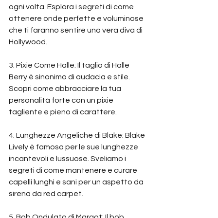
ogni volta. Esplora i segreti di come 
ottenere onde perfette e voluminose 
che ti faranno sentire una vera diva di 
Hollywood.
3. Pixie Come Halle: Il taglio di Halle 
Berry è sinonimo di audacia e stile. 
Scopri come abbracciare la tua 
personalità forte con un pixie 
tagliente e pieno di carattere.
4. Lunghezze Angeliche di Blake: Blake 
Lively è famosa per le sue lunghezze 
incantevoli e lussuose. Sveliamo i 
segreti di come mantenere e curare 
capelli lunghi e sani per un aspetto da 
sirena da red carpet.
5. Bob Ondulato di Margot: Il bob 