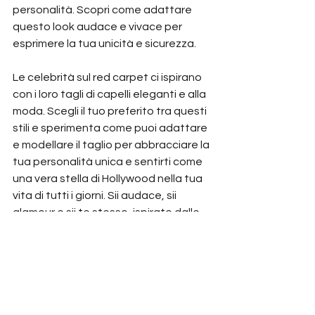
personalità. Scopri come adattare 
questo look audace e vivace per 
esprimere la tua unicità e sicurezza.
Le celebrità sul red carpet ci ispirano 
con i loro tagli di capelli eleganti e alla 
moda. Scegli il tuo preferito tra questi 
stili e sperimenta come puoi adattare 
e modellare il taglio per abbracciare la 
tua personalità unica e sentirti come 
una vera stella di Hollywood nella tua 
vita di tutti i giorni. Sii audace, sii 
glamour e sii te stesso, ispirato dalle 
icone di stile che ci incantano sul red 
carpet.