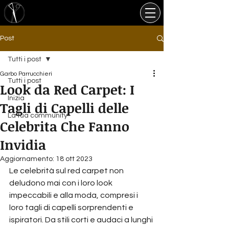
Post
Tutti i post
Garbo Parrucchieri
Tutti i post
Look da Red Carpet: I
Inizia
Tagli di Capelli delle
La tua community
Celebrita Che Fanno
Invidia
Aggiornamento:
18 ott 2023
Le celebrità sul red carpet non 
deludono mai con i loro look 
impeccabili e alla moda, compresi i 
loro tagli di capelli sorprendenti e 
ispiratori. Da stili corti e audaci a lunghi 