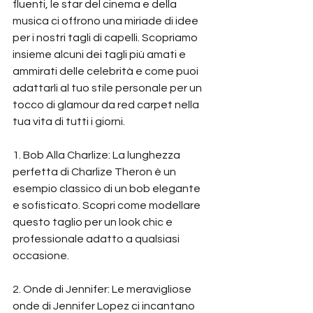
fluenti, le star del cinema e della 
musica ci offrono una miriade di idee 
per i nostri tagli di capelli. Scopriamo 
insieme alcuni dei tagli più amati e 
ammirati delle celebrità e come puoi 
adattarli al tuo stile personale per un 
tocco di glamour da red carpet nella 
tua vita di tutti i giorni.
1. Bob Alla Charlize: La lunghezza 
perfetta di Charlize Theron è un 
esempio classico di un bob elegante 
e sofisticato. Scopri come modellare 
questo taglio per un look chic e 
professionale adatto a qualsiasi 
occasione.
2. Onde di Jennifer: Le meravigliose 
onde di Jennifer Lopez ci incantano 