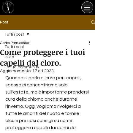
Post
Tutti i post
Garbo Parrucchieri
Tutti i post
Come proteggere i tuoi
Inizia
capelli dal cloro.
La tua community
Aggiornamento:
17 ott 2023
Quando si parla di cure per i capelli, 
spesso ci concentriamo solo 
sull'estate, ma è importante prendersi 
cura della chioma anche durante 
l'inverno. Oggi vogliamo rivolgerci a 
tutte le amanti del nuoto e fornire 
alcuni preziosi consigli su come 
proteggere i capelli dai danni del 